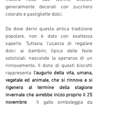
generalmente decorati con zucchero 
colorato e pastigliette dolci.
Da dove derivi questa antica tradizione 
popolare, non è dato con esattezza 
saperlo. Tuttavia, l’usanza di regalare 
dolci ai bambini, tipica delle feste 
solstiziali, nasconde la speranza di un 
rinnovamento. Il dono di questi biscotti 
rappresenta 
l’augurio della vita, umana, 
vegetale ed animale, che si rinnova e si 
rigenera al termine della stagione 
invernale che avrebbe inizio proprio il 25 
novembre
.  Il gallo simboleggia da 
sempre il risveglio, in quanto effigie di 
luce, la gallina è auspicio di fecondità, 
mentre la bambolina rappresenta la 
Santa che avrebbe protetto le bambine a 