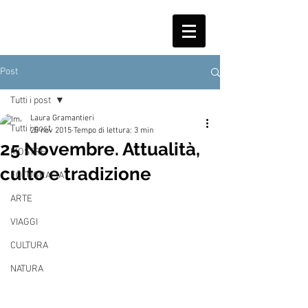
Post
Tutti i post
Laura Gramantieri
Tutti i post
25 nov 2015
Tempo di lettura: 3 min
25 Novembre. Attualità,
MOSTRE
culto e tradizione
FOTOGRAFIA
ARTE
VIAGGI
CULTURA
NATURA