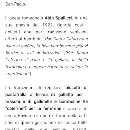
San Paolo.
Il poeta romagnolo 
Aldo Spallicci
, in una 
sua poesia del 1922, ricorda così i 
dolcetti che per tradizione venivano 
offerti ai bambini: 
“Par Santa Catarena e 
gal e la galèna, la bëla bambuzena; pianzì 
burdel s' avlì di brazadel”
 (
“Per Santa 
Caterina il gallo e la gallina, la bella 
bambolina; piangete bambini se volete le 
ciambelline”
).
La tradizione di regalare 
biscotti di 
pastafrolla a forma di galletto per i 
maschi e di gallinelle e bamboline (le 
“caterine”) per le femmine
 è ancora in 
uso a Ravenna e non c’è forno della città 
che, in questi giorni, non ne faccia bella 
mostra nelle sue vetrine, biscotti 