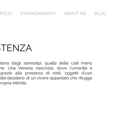
FOLIO
IPHONEOGRAPHY
ABOUT ME
BLOG
STENZA
na dagli stereotipi, quella delle calli meno
che. Una Venezia nascosta, dove l'umanità è
razie alla presenza di resti, oggetti d'uso
del desiderio di un vivere appartato che rifugge
propria intimità.