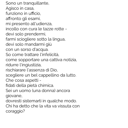
Sono un tranquillante,
Agisco in casa,
funziono in ufficio,
affronto gli esami,
mi presento all'udienza,
incollo con cura le tazze rotte -
devi solo prendermi,
farmi sciogliere sotto la lingua,
devi solo mandarmi giù
con un sorso d'acqua.
So come trattare l'infelicità,
come sopportare una cattiva notizia,
ridurre l'ingiustizia,
rischiarare l'assenza di Dio,
scegliere un bel cappellino da lutto.
Che cosa aspetti -
fidati della pietà chimica.
Sei un uomo (una donna) ancora
giovane,
dovresti sistemarti in qualche modo.
Chi ha detto che la vita va vissuta con
coraggio?
Consegnami il tuo abisso -
lo imbottirò di sonno.
Mi sarai grato (grata) per la caduta in